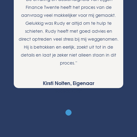
Finance Twente heeft het proces van de
aanvraag veel makkelijker voor mij gemaakt.
Gelukkig was Rudy er altijd om te hulp te
schieten. Rudy heeft met goed advies en
direct optreden veel stress bij mij weggenomen.
Hij is betrokken en eerlijk, zoekt uit tot in de
details en laat je zeker niet alleen staan in dit
proces.”
Kirsti Nolten, Eigenaar
Boetiek KiJan