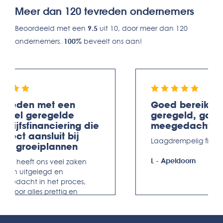
Meer dan 120 tevreden ondernemers
Beoordeeld met een
9.5
uit 10, door meer dan 120
ondernemers.
100%
beveelt ons aan!
evreden met een
Goed bereikbaa
oepel geregelde
geregeld, goe
edrijfsfinanciering die
meegedacht
erfect aansluit bij
Laagdrempelig fijn be
nze groeiplannen
L
-
Apeldoorn
anke heeft ons veel zaken
arfijn uitgelegd en
egedacht in het proces,
ardoor alles prettig en
rgeloos is verlopen.
ofessioneel, maar ook
rsoonlijk.