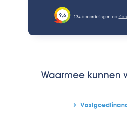
9,6
134
beoordelingen
op
Klan
Waarmee kunnen w
Vastgoedfinanc