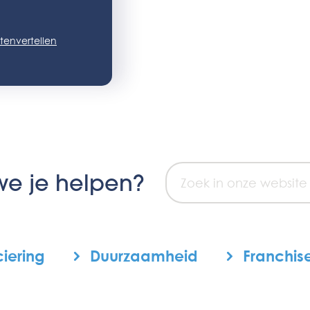
tenvertellen
e je helpen?
iering
Duurzaamheid
Franchi