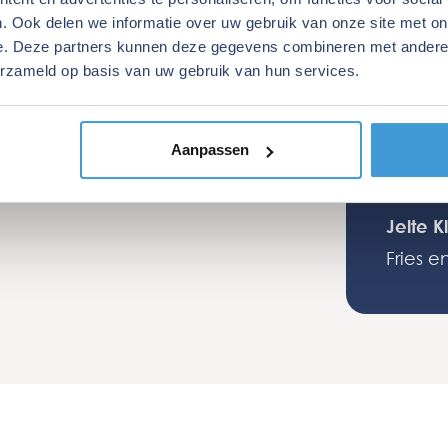
 deze vervolgens weer te exploiteren. We
tegens
. Ook delen we informatie over uw gebruik van onze site met on
e. Deze partners kunnen deze gegevens combineren met andere i
egen nu echter de mogelijkheid om een
wij ge
ameld op het
erzameld op basis van uw gebruik van hun services.
oie groepsaccommodatie aan te kopen en
zeer pr
tform
Klantenvertellen.nl
.
ervoor hadden wij een hypotheek nodig”, zo
Mark S
telt Jelte Kloostra, die samen met zijn vrouw
Aanpassen
Online
ijke eigenaar is van Fries en Fruitig.
te Kloostra, eigenaar
es en Fruitig