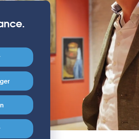
nance.
r
ger
en
r