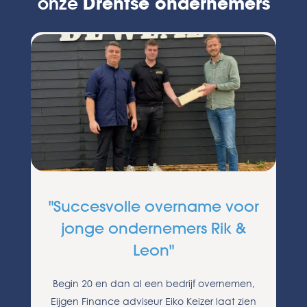
onze
Drentse ondernemers
"Succesvolle overname voor
jonge ondernemers Rik &
Leon"
Begin 20 en dan al een bedrijf overnemen,
Eijgen Finance adviseur Eiko Keizer laat zien