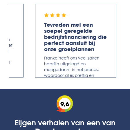
evreden met een
Goed bereikbaa
oepel geregelde
geregeld, goe
edrijfsfinanciering die
meegedacht
erfect aansluit bij
Laagdrempelig fijn be
nze groeiplannen
L
-
Apeldoorn
anke heeft ons veel zaken
arfijn uitgelegd en
egedacht in het proces,
ardoor alles prettig en
rgeloos is verlopen.
ofessioneel, maar ook
rsoonlijk.
9,6
oitzen Feenstra
-
Leeuwarden
Eijgen verhalen van een van