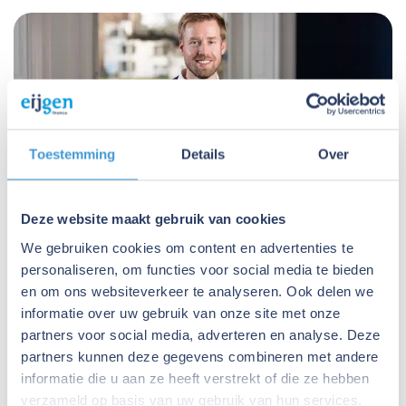
Toestemming
Details
Over
Deze website maakt gebruik van cookies
We gebruiken cookies om content en advertenties te
Eiko is gespecialiseerd in maatwerk financieringen
personaliseren, om functies voor social media te bieden
en krijgt de meeste energie van complexe
en om ons websiteverkeer te analyseren. Ook delen we
structuren. Om zich verder te specialiseren in het
informatie over uw gebruik van onze site met onze
begeleiden van bedrijfsopvolging en
partners voor social media, adverteren en analyse. Deze
bedrijfsovernames haalde Eiko de titel RAB-FJ
partners kunnen deze gegevens combineren met andere
adviseur door de opleiding Bedrijfsopvolging Fiscaal
informatie die u aan ze heeft verstrekt of die ze hebben
Juridisch succesvol af te ronden. Deze titel in
verzameld op basis van uw gebruik van hun services.