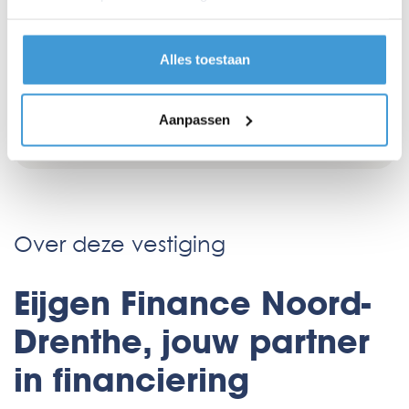
combinatie met zijn financieringskennis en
empathisch vermogen maken Eiko tot een adviseur
die geen vraagstuk uit de weg gaat.
Alles toestaan
Eiko Keizer
Jouw Eijgen Adviseur
Aanpassen
Over deze vestiging
Eijgen Finance Noord-
Drenthe, jouw partner
in financiering