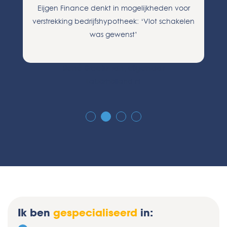
nt
Eijgen Finance denkt in mogelijkheden voor
verstrekking bedrijfshypotheek: ‘Vlot schakelen
was gewenst’
René Broekman, eigenaar
Laborholland.nl
Ik ben
gespecialiseerd
in: