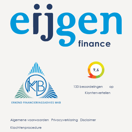
9,6
133
beoordelingen
op
Klantenvertellen
Algemene voorwaarden
Privacyverklaring
Disclaimer
Klachtenprocedure