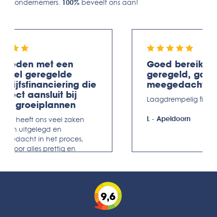
ondernemers.
100%
beveelt ons aan!
evreden met een
Goed bereikbaa
oepel geregelde
geregeld, goe
edrijfsfinanciering die
meegedacht
erfect aansluit bij
Laagdrempelig fijn be
nze groeiplannen
L
-
Apeldoorn
anke heeft ons veel zaken
arfijn uitgelegd en
egedacht in het proces,
ardoor alles prettig en
rgeloos is verlopen.
ofessioneel, maar ook
rsoonlijk.
9,6
oitzen Feenstra
-
Leeuwarden