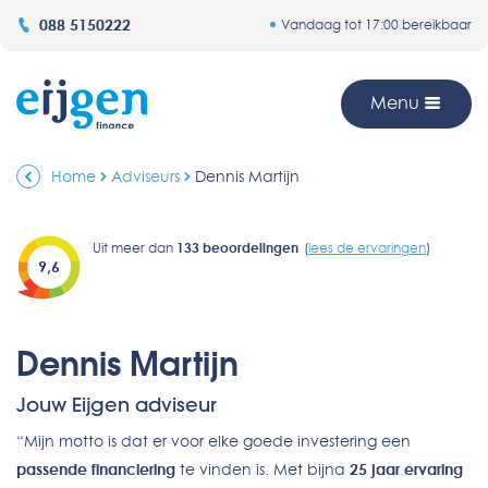
088 5150222
Vandaag tot 17:00 bereikbaar
Menu
Home
Adviseurs
Dennis Martijn
Uit meer dan
133
beoordelingen
(
lees de ervaringen
)
9,6
Dennis Martijn
Jouw Eijgen adviseur
“Mijn motto is dat er voor elke goede investering een
passende financiering
te vinden is. Met bijna
25 jaar ervaring