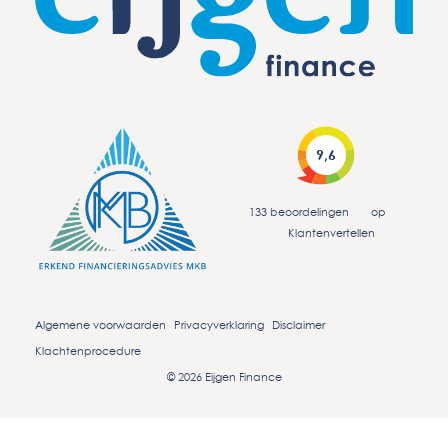
9,6
133
beoordelingen
op
Klantenvertellen
Algemene voorwaarden
Privacyverklaring
Disclaimer
Klachtenprocedure
© 2026 Eijgen Finance