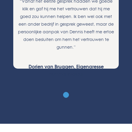
“Vanaf het eerste gesprek hadden we goede
klik en gaf hij me het vertrouwen dat hij me
goed zou kunnen helpen. Ik ben wel ook met
een ander bedrijf in gesprek geweest, maar de
persoonlijke aanpak van Dennis heeft me ertoe
doen besluiten om hem het vertrouwen te
gunnen.”
Dorien van Bruggen, Eigenaresse
Prummel Interieur