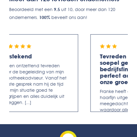
Beoordeeld met een
9.5
uit 10, door meer dan 120
ondernemers.
100%
beveelt ons aan!
evreden met een
Goed bereikbaa
oepel geregelde
geregeld, goe
edrijfsfinanciering die
meegedacht
erfect aansluit bij
Laagdrempelig fijn be
nze groeiplannen
L
-
Apeldoorn
anke heeft ons veel zaken
arfijn uitgelegd en
egedacht in het proces,
ardoor alles prettig en
rgeloos is verlopen.
ofessioneel, maar ook
rsoonlijk.