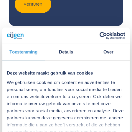
Hoe werkt een overbruggingsfinanciering?
Toestemming
Details
Over
Bij een overbruggingsfinanciering beoordeelt de financier
jouw terugbetalingscapaciteit. Het is daarom belangrijk om
Deze website maakt gebruik van cookies
actuele financiële resultaten te kunnen tonen en een
We gebruiken cookies om content en advertenties te
duidelijk aflossingsplan te hebben. Bij het financieren van
personaliseren, om functies voor social media te bieden
btw-kosten is dit meestal goed in te schatten, maar bij
en om ons websiteverkeer te analyseren. Ook delen we
vastgoedprojecten kan het lastiger zijn. Zorg daarom dat de
informatie over uw gebruik van onze site met onze
looptijd van de financiering realistisch is om meerdere
partners voor social media, adverteren en analyse. Deze
aanvragen en vragen van de financier te voorkomen.
partners kunnen deze gegevens combineren met andere
informatie die u aan ze heeft verstrekt of die ze hebben
In sommige gevallen, zoals bij transformatieprojecten, vraagt
verzameld op basis van uw gebruik van hun services.