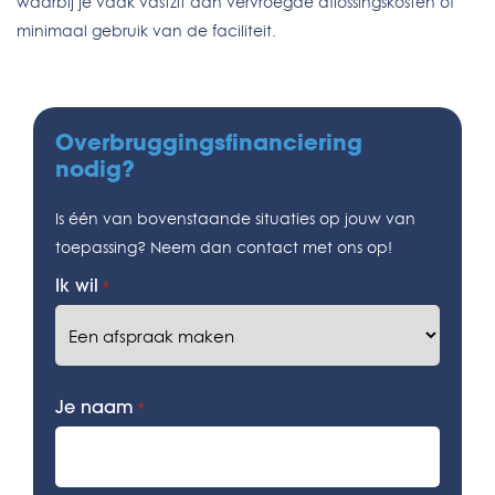
waarbij je vaak vastzit aan vervroegde aflossingskosten of
minimaal gebruik van de faciliteit.
Overbruggingsfinanciering
nodig?
Is één van bovenstaande situaties op jouw van
toepassing? Neem dan contact met ons op!
Ik wil
*
Je naam
*