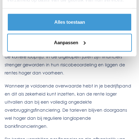
de financier om zekerheden, zoals een hypothecaire
inschrijving. Er zijn echter ook partijen die geen zekerheden
vragen.
Alles toestaan
Wat kost een overbruggingsfinanciering?
Overbruggingsfinancieringen hebben vaak hogere kosten
Aanpassen
dan traditionele leningen. Dit komt door het hogere risico en
de kortere looptijd. In de afgelopen jaren zijn financiers
strenger geworden in hun risicobeoordeling en liggen de
rentes hoger dan voorheen.
Wanneer je voldoende overwaarde hebt in je bedrijfspand
en dit als zekerheid kunt inzetten, kan de rente lager
uitvallen dan bij een volledig ongedekte
overbruggingsfinanciering. De tarieven blijven doorgaans
wel hoger dan bij reguliere langlopende
bankfinancieringen.