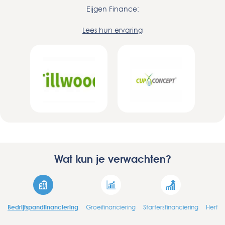
Eijgen Finance:
Lees hun ervaring
Wat kun je verwachten?
Bedrijfspandfinanciering
Groeifinanciering
Startersfinanciering
Herfin