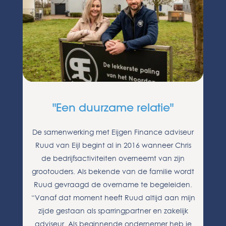
"Een duurzame relatie"
De samenwerking met Eijgen Finance adviseur
Ruud van Eijl begint al in 2016 wanneer Chris
de bedrijfsactiviteiten overneemt van zijn
grootouders. Als bekende van de familie wordt
Ruud gevraagd de overname te begeleiden.
is
v
“Vanaf dat moment heeft Ruud altijd aan mijn
zijde gestaan als sparringpartner en zakelijk
adviseur. Als beginnende ondernemer heb je