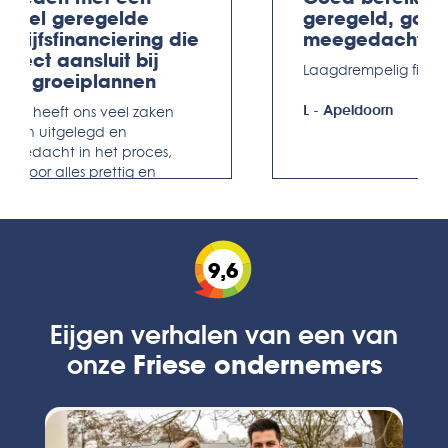
oepel geregelde
geregeld, goe
edrijfsfinanciering die
meegedacht
erfect aansluit bij
Laagdrempelig fijn be
nze groeiplannen
L
-
Apeldoorn
anke heeft ons veel zaken
arfijn uitgelegd en
egedacht in het proces,
ardoor alles prettig en
rgeloos is verlopen.
ofessioneel, maar ook
rsoonlijk.
9,6
oitzen Feenstra
-
Leeuwarden
Eijgen verhalen van een van
onze
Friese ondernemers