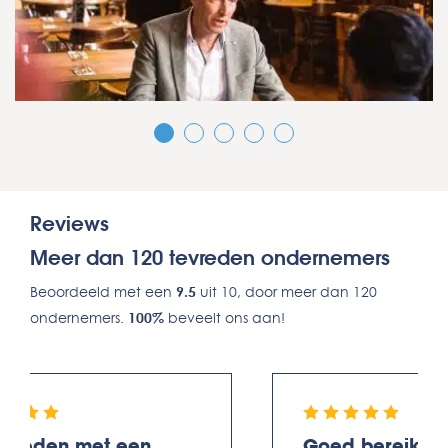
Reviews
Meer dan 120 tevreden ondernemers
Beoordeeld met een
9.5
uit 10, door meer dan 120
ondernemers.
100%
beveelt ons aan!
evreden met een
Goed bereikbaa