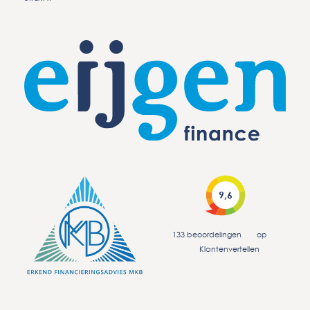
9,6
133
beoordelingen
op
Klantenvertellen