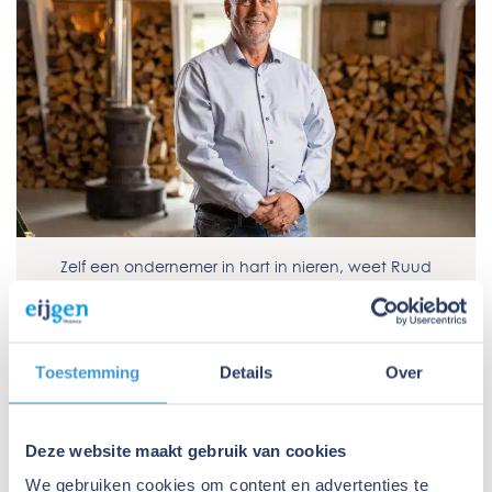
Zelf een ondernemer in hart in nieren, weet Ruud
zich als geen ander te verplaatsen in jouw situatie.
Gecombineerd met zijn expertise op financieel
gebied is Ruud de sparringpartner die je zoekt als
ondernemer met een financieringsbehoefte.
Toestemming
Details
Over
Ruud van Eijl
Jouw Eijgen adviseur
Deze website maakt gebruik van cookies
We gebruiken cookies om content en advertenties te