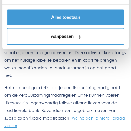
Een eerste stap is het controleren van het huidige
energielabel. Je kunt op
EP-Online
controleren welk
Alles toestaan
energielabel jouw pand nu heeft. Heb je energielabel A, B
of C? Dan hoef je op dit moment niets te doen. Heb je een
Aanpassen
lager energielabel dan is er werk aan de winkel. Een
energielabel mag niet meer online verstrekt worden, hiervoor
schakel je een energie adviseur in. Deze adviseur komt langs
om het huidige label te bepalen en in kaart te brengen
welke mogelijkheden tot verduurzamen je op het pand
hebt.
Het kan heel goed zijn dat je een financiering nodig hebt
om de verduurzamingsmaatregelen uit te kunnen voeren.
Hiervoor zijn tegenwoordig talloze alternatieven voor de
traditionele bank. Bovendien kun je gebruik maken van
subsidies en fiscale maatregelen.
We helpen je hierbij graag
verder
!