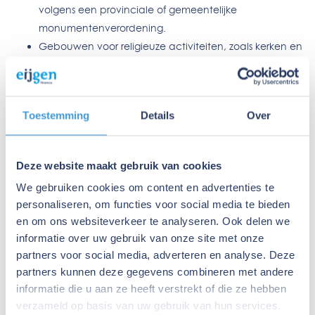
volgens een provinciale of gemeentelijke
monumentenverordening.
Gebouwen voor religieuze activiteiten, zoals kerken en
moskeeën.
Vrijstaande gebouwen met een gebruiksoppervlakte
tot 50 m2. Bijvoorbeeld een tiny house, woonboot of
Toestemming
Details
Over
woonwagen.
(Agrarische) bedrijfspanden bedoeld voor opslag of
bewerking, bijvoorbeeld fabriekshallen.
Deze website maakt gebruik van cookies
Gebouwen die ten hoogste 2 jaar in gebruik zijn, zoals
We gebruiken cookies om content en advertenties te
bouwketen, noodwinkels en noodlokalen bij scholen.
personaliseren, om functies voor social media te bieden
Recreatiewoningen die minder dan 4 maanden per
en om ons websiteverkeer te analyseren. Ook delen we
jaar in gebruik zijn. En met een verwacht
informatie over uw gebruik van onze site met onze
energieverbruik van minder dan 25% van het verbruik
partners voor social media, adverteren en analyse. Deze
bij permanent gebruik.
partners kunnen deze gegevens combineren met andere
Gebouwen die geen energie gebruiken om het
informatie die u aan ze heeft verstrekt of die ze hebben
klimaat binnen te regelen, zoals schuren of garages
verzameld op basis van uw gebruik van hun services.