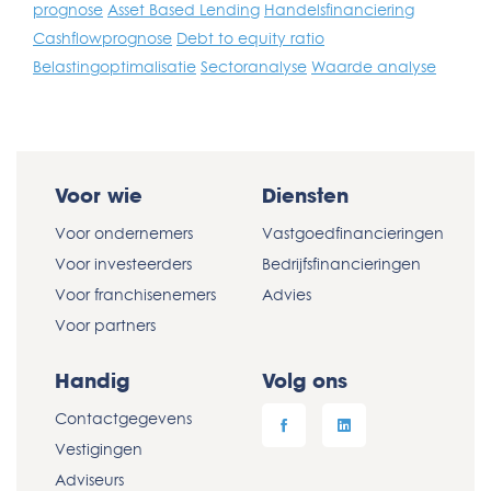
prognose
Asset Based Lending
Handelsfinanciering
Cashflowprognose
Debt to equity ratio
Belastingoptimalisatie
Sectoranalyse
Waarde analyse
Voor wie
Diensten
Voor ondernemers
Vastgoedfinancieringen
Voor investeerders
Bedrijfsfinancieringen
Voor franchisenemers
Advies
Voor partners
Handig
Volg ons
Contactgegevens
Vestigingen
Adviseurs