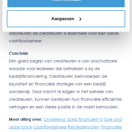
Het primaire verschil tussen debiteuren en crediteuren
ligt in hun aard; debiteuren vertegenwoordigen
inkomsten, terwijl crediteuren uitgaven
Aanpassen
vertegenwoordigen. Effectief beheer van zowel
debiteuren als crediteuren is essentieel voor een solide
cashflowbeheer.
Conclusie
Een goed begrip van crediteuren is van onschatbare
waarde voor iedereen die betrokken is bij de
bedrijfsfinanciering. Crediteuren beïnvloeden de
liquiditeit en financiële strategie van een bedrijf
aanzienlijk. Door inzicht te krijgen in het beheer van
crediteuren, kunnen bedrijven hun financiële efficiëntie
verhogen en een sterke positie in de markt behouden.
Meer uitleg over:
Onroerend goed financiering
Sale and
Lease back
Cashflowbeheer
Rentederivaten
Financiële