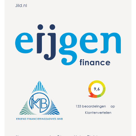
Jild.nl
9,6
133
beoordelingen
op
Klantenvertellen