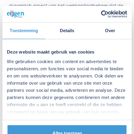
dynamisch aspect van het werkkapitaalbeheer dat de
financiële gezondheid van een bedrijf beïnvloedt.
Crediteuren administratie: een cruciaal beheersysteem
Toestemming
Details
Over
De crediteuren administratie is een systeem dat bijhoudt
wat een bedrijf verschuldigd is en aan wie. Een
nauwkeurige administratie is cruciaal om een helder
Deze website maakt gebruik van cookies
beeld te hebben van de financiële verplichtingen en
We gebruiken cookies om content en advertenties te
om te zorgen voor tijdige betalingen.
personaliseren, om functies voor social media te bieden
en om ons websiteverkeer te analyseren. Ook delen we
Wat is crediteuren beheer?
informatie over uw gebruik van onze site met onze
Crediteurenbeheer omvat het proces van het
partners voor social media, adverteren en analyse. Deze
monitoren en voldoen aan verschuldigde betalingen.
partners kunnen deze gegevens combineren met andere
Goed crediteurenbeheer helpt bij het onderhouden
informatie die u aan ze heeft verstrekt of die ze hebben
van goede relaties met leveranciers en kan leiden tot
verzameld op basis van uw gebruik van hun services.
betere betalingsvoorwaarden.
Verschil debiteuren en crediteuren
Alles toestaan