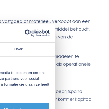
s vastgoed of materieel, verkoopt aan een
et gebruik van het bedrijfsmiddel behoudt,
vesteringen, het versterken van de
Over
nel over extra financiële middelen te
sekosten worden doorgaans als operationele
 media te bieden en om ons
ze partners voor social
nformatie die u aan ze heeft
die eigenaar zijn van hun bedrijfspand
ten met de koper. Hierdoor komt er kapitaal