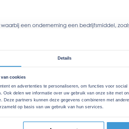
 waarbij een onderneming een bedrijfsmiddel, zoal
ect terug huurt. Dit betekent dat de onderneming h
men kapitaal kan vervolgens worden ingezet voor in
.
Details
ck is dat het bedrijven de mogelijkheid biedt om s
teiten hoeven te onderbreken. De maandelijkse lea
 van cookies
an opleveren.
ent en advertenties te personaliseren, om functies voor social
. Ook delen we informatie over uw gebruik van onze site met on
e. Deze partners kunnen deze gegevens combineren met andere i
erzameld op basis van uw gebruik van hun services.
 Lease back is bij bedrijfsvastgoed. Ondernemers 
 en direct een langlopend huurcontract af te slui
eringen of schuldaflossing.