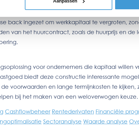
Aanpassen
ijven die veel vermogen hebben vastzitten in onro
ease back ingezet om werkkapitaal te vergroten, zond
en van het huurcontract, zoals de huurprijs en de
oering.
gsoplossing voor ondernemers die kapitaal willen vr
astgoed biedt deze constructie interessante mogelij
ar de voorwaarden en lange termijnkosten te kijke
 helpen bij het maken van een weloverwogen keuze.
ng
Cashflowbeheer
Rentederivaten
Financiële pro
ingoptimalisatie
Sectoranalyse
Waarde analyse
Ove