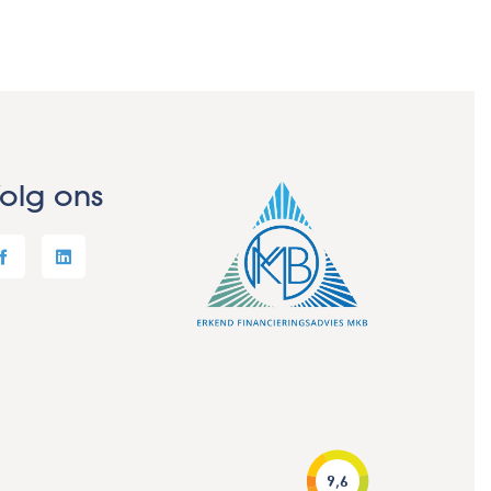
olg ons
9,6