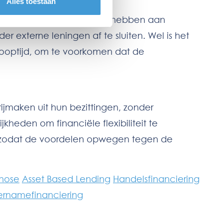
Alles toestaan
erend goed, maar behoefte hebben aan
er externe leningen af te sluiten. Wel is het
 looptijd, om te voorkomen dat de
ijmaken uit hun bezittingen, zonder
kheden om financiële flexibiliteit te
n, zodat de voordelen opwegen tegen de
gnose
Asset Based Lending
Handelsfinanciering
rnamefinanciering