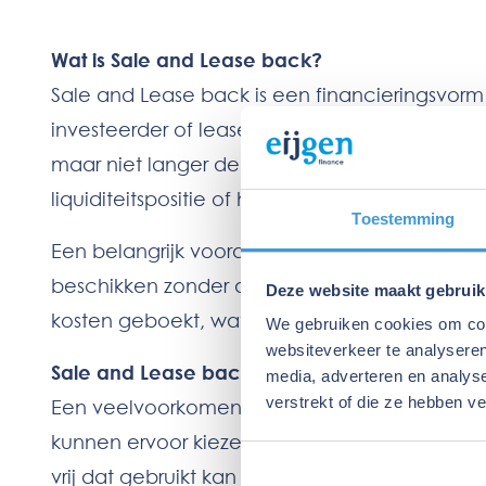
Wat is Sale and Lease back?
Sale and Lease back is een financieringsvorm
investeerder of leasemaatschappij en het dir
maar niet langer de eigenaar is. Het vrijgeko
liquiditeitspositie of het aflossen van schulden
Toestemming
Een belangrijk voordeel van Sale and Lease ba
beschikken zonder dat zij hun bedrijfsactivi
Deze website maakt gebruik
kosten geboekt, wat ook fiscale voordelen k
We gebruiken cookies om cont
websiteverkeer te analyseren
Sale and Lease back bij vastgoed
media, adverteren en analys
verstrekt of die ze hebben v
Een veelvoorkomende toepassing van Sale and
kunnen ervoor kiezen om het pand te verkopen
vrij dat gebruikt kan worden voor groei, invest