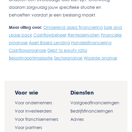
daarom zorgvuldig jouw specifieke situatie en
behoeften voordat je een beslissing maakt.
Meer uitleg over:
Onroerend goed financiering
Sale and
Lease back
Cashflowbeheer
Rentederivaten
Financiële
prognose
Asset Based Lending
Handelsfinanciering
Cashflowprognose
Debt to equity ratio
Belastingoptimalisatie
Sectoranalyse
Waarde analyse
Voor wie
Diensten
Voor ondernemers
Vastgoedfinancieringen
Voor investeerders
Bedrijfsfinancieringen
Voor franchisenemers
Advies
Voor partners