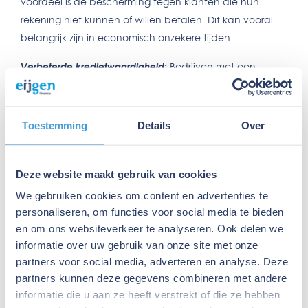
voordeel is de bescherming tegen klanten die hun
rekening niet kunnen of willen betalen. Dit kan vooral
belangrijk zijn in economisch onzekere tijden.
Verbeterde kredietwaardigheid:
Bedrijven met een
kredietverzekering worden vaak gezien als stabieler en
kredietwaardiger. Dit kan helpen bij het verkrijgen van
leningen of het aangaan van samenwerkingen.
Toestemming
Details
Over
Gemoedsrust:
Met een kredietverzekering hoef je je
minder zorgen te maken over niet-betalende klanten
Deze website maakt gebruik van cookies
en kun je je concentreren op de groei van je bedrijf.
We gebruiken cookies om content en advertenties te
personaliseren, om functies voor social media te bieden
Kredietverzekering: Wel of niet?
en om ons websiteverkeer te analyseren. Ook delen we
Of een kredietverzekering voor jou de juiste keuze is,
informatie over uw gebruik van onze site met onze
hangt af van verschillende factoren:
partners voor social media, adverteren en analyse. Deze
partners kunnen deze gegevens combineren met andere
Omvang van het risico:
Heb je veel klanten met grote
informatie die u aan ze heeft verstrekt of die ze hebben
uitstaande bedragen? Dan kan een kredietverzekering