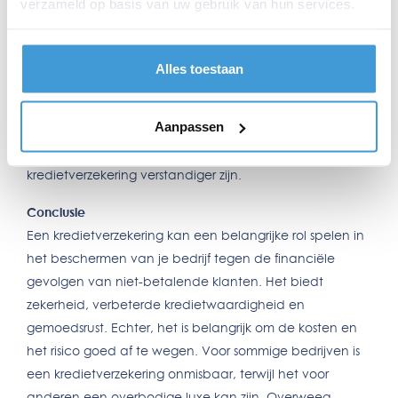
verzameld op basis van uw gebruik van hun services.
zeer waardevol zijn.
Kosten:
Een kredietverzekering kost geld. Je moet dus
Alles toestaan
afwegen of de premie opweegt tegen het risico van
niet-betalende klanten.
Aanpassen
Sector:
In sommige sectoren is het risico op wanbetaling
hoger dan in andere. In risicovolle sectoren kan een
kredietverzekering verstandiger zijn.
Conclusie
Een kredietverzekering kan een belangrijke rol spelen in
het beschermen van je bedrijf tegen de financiële
gevolgen van niet-betalende klanten. Het biedt
zekerheid, verbeterde kredietwaardigheid en
gemoedsrust. Echter, het is belangrijk om de kosten en
het risico goed af te wegen. Voor sommige bedrijven is
een kredietverzekering onmisbaar, terwijl het voor
anderen een overbodige luxe kan zijn. Overweeg