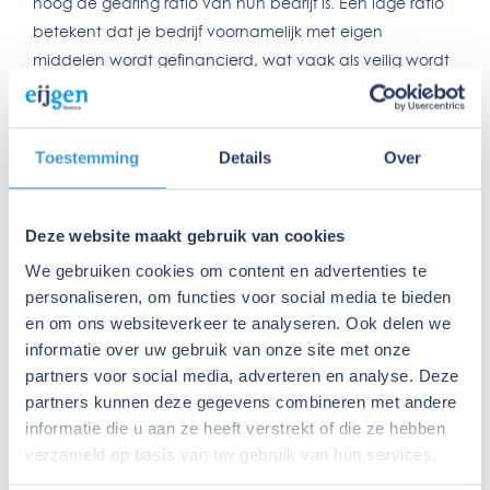
hoog de gearing ratio van hun bedrijf is. Een lage ratio
betekent dat je bedrijf voornamelijk met eigen
middelen wordt gefinancierd, wat vaak als veilig wordt
beschouwd. Een hoge ratio kan wijzen op een grotere
afhankelijkheid van schulden, wat kan leiden tot
hogere risico’s, vooral in economisch onzekere tijden.
Toestemming
Details
Over
Is Gearing Ratio hetzelfde als schuld?
Nee, de gearing ratio is niet hetzelfde als schuld. Hoewel
Deze website maakt gebruik van cookies
schuld een onderdeel is van de berekening, gaat het
We gebruiken cookies om content en advertenties te
bij de gearing ratio specifiek om de verhouding tussen
personaliseren, om functies voor social media te bieden
schulden en eigen vermogen. Het is dus niet alleen een
en om ons websiteverkeer te analyseren. Ook delen we
kwestie van hoeveel schulden een bedrijf heeft, maar
informatie over uw gebruik van onze site met onze
ook hoeveel eigen vermogen er tegenover staat.
partners voor social media, adverteren en analyse. Deze
partners kunnen deze gegevens combineren met andere
Gearing Ratio formule
informatie die u aan ze heeft verstrekt of die ze hebben
De formule om de gearing ratio te berekenen is:
verzameld op basis van uw gebruik van hun services.
Gearing Ratio=Totale Schulden/Eigen Vermogen×100