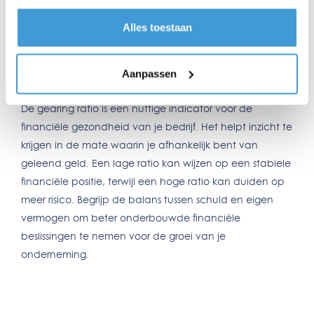
Dit geeft het percentage aan van de financiering die
Alles toestaan
afkomstig is van schulden in vergelijking met eigen
vermogen.
Aanpassen
Conclusie
De gearing ratio is een nuttige indicator voor de
financiële gezondheid van je bedrijf. Het helpt inzicht te
krijgen in de mate waarin je afhankelijk bent van
geleend geld. Een lage ratio kan wijzen op een stabiele
financiële positie, terwijl een hoge ratio kan duiden op
meer risico. Begrijp de balans tussen schuld en eigen
vermogen om beter onderbouwde financiële
beslissingen te nemen voor de groei van je
onderneming.