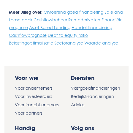
Meer uitleg over:
Onroerend goed financiering
Sale and
Lease back
Cashflowbeheer
Rentederivaten
Financiële
prognose
Asset Based Lending
Handelsfinanciering
Cashflowprognose
Debt to equity ratio
Belastingoptimalisatie
Sectoranalyse
Waarde analyse
Voor wie
Diensten
Voor ondernemers
Vastgoedfinancieringen
Voor investeerders
Bedrijfsfinancieringen
Voor franchisenemers
Advies
Voor partners
Handig
Volg ons