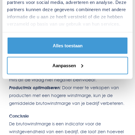
partners voor social media, adverteren en analyse. Deze
partners kunnen deze gegevens combineren met andere
Brutowinstmarge verhogen
informatie die u aan ze heeft verstrekt of die ze hebben
Het verhogen van de brutowinstmarge kan op
verzameld op basis van uw gebruik van hun services.
verschillende manieren:
Kosten verlagen:
Door inkoopkosten te verlagen of
Alles toestaan
efficiënter te werken, kun je de kosten van verkochte
goederen verminderen.
Prijzen verhogen:
Het verhogen van de verkoopprijzen
Aanpassen
kan direct bijdragen aan een hogere brutowinstmarge,
mits dit de vraag niet negatief beïnvloedt.
Productmix optimaliseren:
Door meer te verkopen van
producten met een hogere winstmarge, kun je de
gemiddelde brutowinstmarge van je bedrijf verbeteren.
Conclusie
De brutowinstmarge is een indicator voor de
winstgevendheid van een bedrijf, die laat zien hoeveel