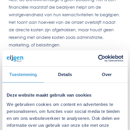
financiële maatstaf die bedrijven helpt om de
winstgevendheid van hun kernactiviteiten te begrijpen.
Het toont aan hoeveel van de omzet overblijft nadat
de directe kosten zijn afgetrokken, maar houdt geen
rekening met andere kosten zoals administratie,
marketing, of belastingen.
Brutowinstmarge en opslag
Opslag verwijst naar de extra kosten die een bedrijf
toevoegt aan de kostprijs van een product om een
Toestemming
Details
Over
verkoopprijs te bepalen. De brutowinstmarge geeft
inzicht in hoeveel winst er wordt behaald na het
toepassen van deze opslag. Als je bijvoorbeeld een
Deze website maakt gebruik van cookies
product inkoopt voor €50 en het verkoopt voor €100,
We gebruiken cookies om content en advertenties te
dan is de opslag €50. De brutowinst is dan ook €50 en
personaliseren, om functies voor social media te bieden
de brutowinstmarge is:
en om ons websiteverkeer te analyseren. Ook delen we
informatie over uw gebruik van onze site met onze
(€50/€100)×100=50%