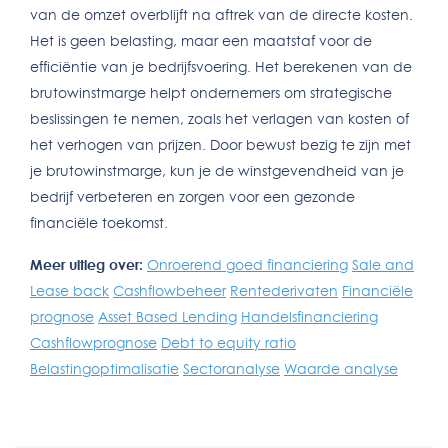
van de omzet overblijft na aftrek van de directe kosten.
Het is geen belasting, maar een maatstaf voor de
efficiëntie van je bedrijfsvoering. Het berekenen van de
brutowinstmarge helpt ondernemers om strategische
beslissingen te nemen, zoals het verlagen van kosten of
het verhogen van prijzen. Door bewust bezig te zijn met
je brutowinstmarge, kun je de winstgevendheid van je
bedrijf verbeteren en zorgen voor een gezonde
financiële toekomst.
Meer uitleg over:
Onroerend goed financiering
Sale and
Lease back
Cashflowbeheer
Rentederivaten
Financiële
prognose
Asset Based Lending
Handelsfinanciering
Cashflowprognose
Debt to equity ratio
Belastingoptimalisatie
Sectoranalyse
Waarde analyse