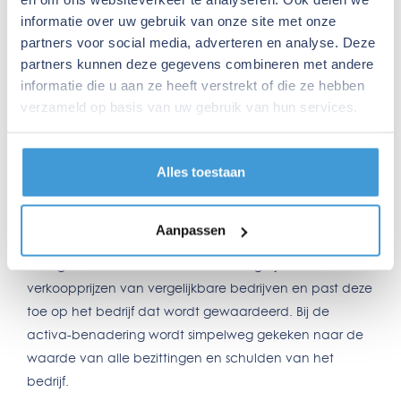
te kijken naar vergelijkbare bedrijven in de markt.
informatie over uw gebruik van onze site met onze
Activa-benadering:
De waarde van het bedrijf
partners voor social media, adverteren en analyse. Deze
wordt gebaseerd op de bezittingen, zoals
partners kunnen deze gegevens combineren met andere
gebouwen, machines en voorraden, minus de
informatie die u aan ze heeft verstrekt of die ze hebben
schulden.
verzameld op basis van uw gebruik van hun services.
Bedrijfswaardering berekenen
Alles toestaan
De berekening van de bedrijfswaarde kan complex zijn
en hangt af van de gebruikte methode. Bij de
inkomstenbenadering wordt bijvoorbeeld de
Aanpassen
toekomstige winst of kasstroom verdisconteerd naar de
huidige waarde. De marktbenadering kijkt naar
verkoopprijzen van vergelijkbare bedrijven en past deze
toe op het bedrijf dat wordt gewaardeerd. Bij de
activa-benadering wordt simpelweg gekeken naar de
waarde van alle bezittingen en schulden van het
bedrijf.