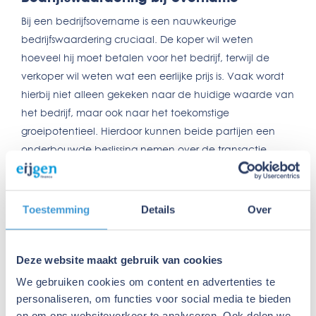
Bij een bedrijfsovername is een nauwkeurige
bedrijfswaardering cruciaal. De koper wil weten
hoeveel hij moet betalen voor het bedrijf, terwijl de
verkoper wil weten wat een eerlijke prijs is. Vaak wordt
hierbij niet alleen gekeken naar de huidige waarde van
het bedrijf, maar ook naar het toekomstige
groeipotentieel. Hierdoor kunnen beide partijen een
onderbouwde beslissing nemen over de transactie.
Methodes voor bedrijfswaardering
Er zijn verschillende methodes om de waarde van een
Toestemming
Details
Over
bedrijf te bepalen:
Inkomstenbenadering:
Hierbij wordt gekeken naar
Deze website maakt gebruik van cookies
de toekomstige kasstromen en winsten die het
We gebruiken cookies om content en advertenties te
bedrijf kan genereren.
personaliseren, om functies voor social media te bieden
Marktbenadering:
De waarde wordt bepaald door
en om ons websiteverkeer te analyseren. Ook delen we