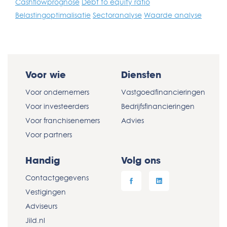
Cashflowprognose
Debt to equity ratio
Belastingoptimalisatie
Sectoranalyse
Waarde analyse
Voor wie
Diensten
Voor ondernemers
Vastgoedfinancieringen
Voor investeerders
Bedrijfsfinancieringen
Voor franchisenemers
Advies
Voor partners
Handig
Volg ons
Contactgegevens
Vestigingen
Adviseurs
Jild.nl