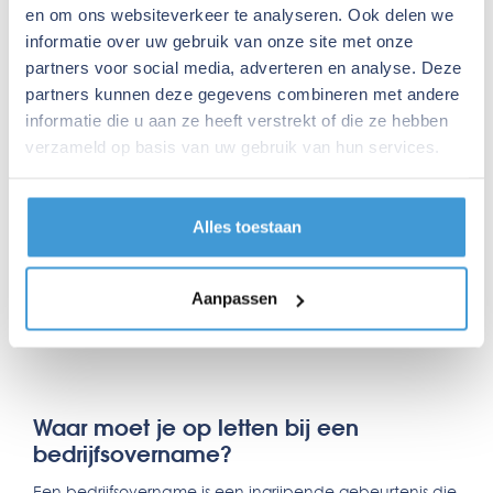
en om ons websiteverkeer te analyseren. Ook delen we
van de overname met de verkoper.
informatie over uw gebruik van onze site met onze
Due diligence: Voer een grondig onderzoek uit
partners voor social media, adverteren en analyse. Deze
naar het bedrijf om de financiële, juridische en
partners kunnen deze gegevens combineren met andere
operationele situatie te beoordelen.
informatie die u aan ze heeft verstrekt of die ze hebben
Financiering regelen: Zorg voor de benodigde
verzameld op basis van uw gebruik van hun services.
financiering om de overname te kunnen betalen.
Overnameovereenkomst opstellen: Leg de
voorwaarden van de overname vast in een
Alles toestaan
juridisch bindende overeenkomst.
Integratie: Na de overname begin je met het
Aanpassen
integreren van het gekochte bedrijf in je eigen
organisatie.
Waar moet je op letten bij een
bedrijfsovername?
Een bedrijfsovername is een ingrijpende gebeurtenis die