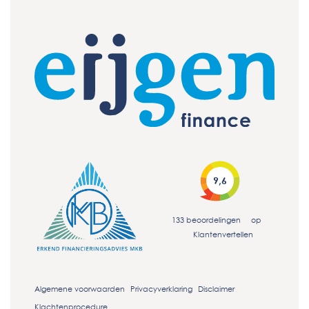
9,6
133
beoordelingen
op
Klantenvertellen
Algemene voorwaarden
Privacyverklaring
Disclaimer
Klachtenprocedure