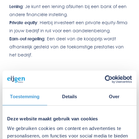
Lening
: Je kunt een lening afsluiten bij een bank of een
andere financiële instelling.
Private equity
: Hierbij investeert een private equity-firma
in jouw bedrijf in ruil voor een aandelenbelang.
Earn-out regeling
: Een deel van de koopprijs wordt
afhankelijk gesteld van de toekomstige prestaties van
het bedrijf.
Stappenplan van een overname
Het proces van een bedrijfsovername bestaat uit
Toestemming
Details
Over
verschillende stappen:
Oriëntatie: Identificeer potentiële bedrijven voor
Deze website maakt gebruik van cookies
overname en beoordeel of ze passen bij jouw
We gebruiken cookies om content en advertenties te
strategische doelen.
personaliseren, om functies voor social media te bieden
Onderhandelingen: Bespreek de voorwaarden