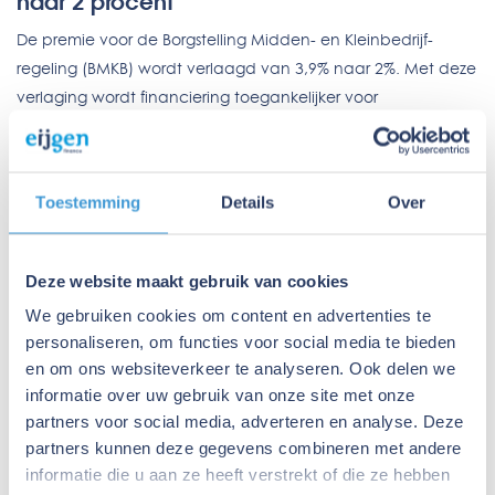
naar 2 procent
De premie voor de Borgstelling Midden- en Kleinbedrijf-
regeling (BMKB) wordt verlaagd van 3,9% naar 2%. Met deze
verlaging wordt financiering toegankelijker voor
ondernemers. Daarnaast wordt het garantiebudget van de
BMKB verhoogd van de beschikbare 765 miljoen euro naar
1,5 miljard euro. Ook kunnen non-bancaire financiers zich
Toestemming
Details
Over
accrediteren om hun bestaande klanten te financieren
onder de
BMKB-c
.
Deze website maakt gebruik van cookies
Het ondersteunen van ondernemers in hun behoefte naar
We gebruiken cookies om content en advertenties te
geld is de laatste jaren steeds complexer geworden door het
personaliseren, om functies voor social media te bieden
toenemende aanbod van financiers en oplossingen. Nu is
en om ons websiteverkeer te analyseren. Ook delen we
dat helemaal het geval. Financieringsadviseur is een
informatie over uw gebruik van onze site met onze
specialisme geworden en daarom
adviseert
de
partners voor social media, adverteren en analyse. Deze
onafhankelijke Stichting MKB Financiering om je in deze tijd
partners kunnen deze gegevens combineren met andere
je te laten ondersteunen door vakmensen.
informatie die u aan ze heeft verstrekt of die ze hebben