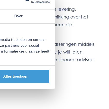
sten met zich meebrengt.
moment van de juridische levering.
Over
dracht de feitelijke beschikking over het
k betaling over het algemeen niet
 media te bieden en om ons
rs en verkopers bij aktepasseringen middels
ze partners voor social
nformatie die u aan ze heeft
)pand aan te kopen welke je wilt laten
contact
op met een Eijgen Finance adviseur
Alles toestaan