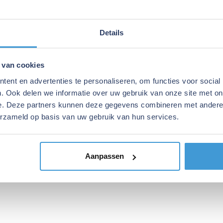
ijn extra akten nodig, dit brengt ook enige extra ko
oper moet de overdrachtsbelasting betalen op het 
Details
oper heeft vanaf het moment van de juridische over
erend goed maar mag het tot aan de daadwerkelij
bouwen.
 van cookies
ent en advertenties te personaliseren, om functies voor social
eurs van Eijgen Finance begeleiden regelmatig kope
. Ook delen we informatie over uw gebruik van onze site met on
e. Deze partners kunnen deze gegevens combineren met andere i
nger Akte. Ben jij nog van plan om een (beleggings
erzameld op basis van uw gebruik van hun services.
en per Groninger Akte? Neem dan snel vrijblijvend
regio en laat direct je financiering regelen.
Aanpassen