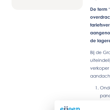
De term 
overdrac
tariefsv
aangenom
de lagere
Bij de G
uiteindel
verkoper
aandach
Onde
pand
Gron