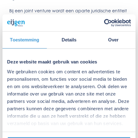
Bij een joint venture wordt een aparte juridische entiteit
opgericht waarin de samenwerkende partijen
gezamenlijk eigenaar zijn.
Bij een joint operation behouden de partijen hun
Toestemming
Details
Over
individuele eigendomsrechten en werken ze samen
zonder een aparte juridische entiteit op te richten.
Deze website maakt gebruik van cookies
Besluitvorming:
We gebruiken cookies om content en advertenties te
personaliseren, om functies voor social media te bieden
In een joint venture worden besluiten doorgaans
en om ons websiteverkeer te analyseren. Ook delen we
genomen op basis van de afspraken in de statuten van
informatie over uw gebruik van onze site met onze
de nieuwe entiteit.
partners voor social media, adverteren en analyse. Deze
partners kunnen deze gegevens combineren met andere
In een joint operation beslissen de partijen afzonderlijk
informatie die u aan ze heeft verstrekt of die ze hebben
over hun eigen bijdrage en aandeel in de
verzameld op basis van uw gebruik van hun services.
samenwerking.