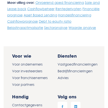
Meer uitleg over:
Onroerend goed financiering
Sale and
Lease back
Cashflowbeheer
Rentederivaten
Financiële
prognose
Asset Based Lending
Handelsfinanciering
Cashflowprognose
Debt to equity ratio
Belastingoptimalisatie
Sectoranalyse
Waarde analyse
Voor wie
Diensten
Voor ondernemers
Vastgoedfinancieringen
Voor investeerders
Bedrijfsfinancieringen
Voor franchisenemers
Advies
Voor partners
Handig
Volg ons
Contactgegevens