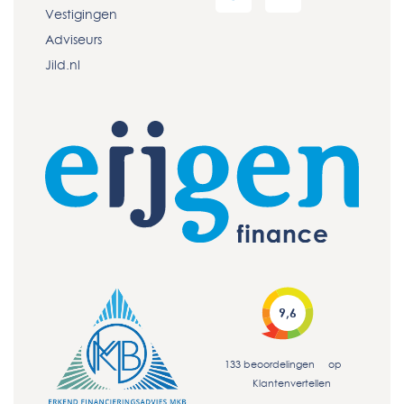
Vestigingen
Adviseurs
Jild.nl
9,6
133
beoordelingen
op
Klantenvertellen