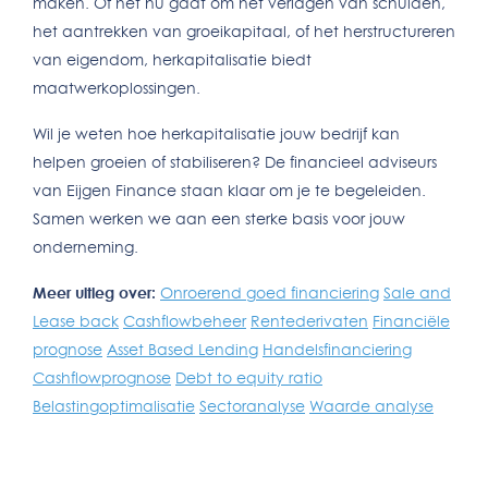
maken. Of het nu gaat om het verlagen van schulden,
het aantrekken van groeikapitaal, of het herstructureren
van eigendom, herkapitalisatie biedt
maatwerkoplossingen.
Wil je weten hoe herkapitalisatie jouw bedrijf kan
helpen groeien of stabiliseren? De financieel adviseurs
van Eijgen Finance staan klaar om je te begeleiden.
Samen werken we aan een sterke basis voor jouw
onderneming.
Meer uitleg over:
Onroerend goed financiering
Sale and
Lease back
Cashflowbeheer
Rentederivaten
Financiële
prognose
Asset Based Lending
Handelsfinanciering
Cashflowprognose
Debt to equity ratio
Belastingoptimalisatie
Sectoranalyse
Waarde analyse