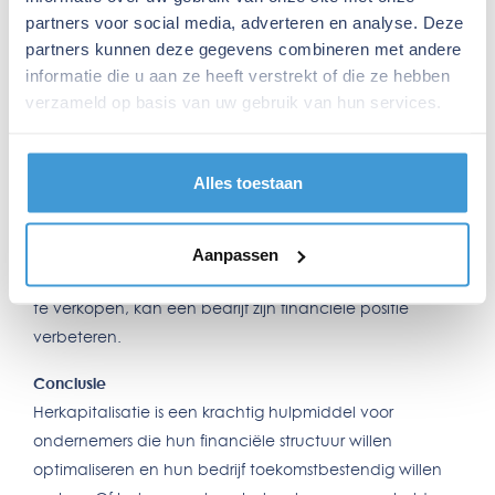
Uitgifte van aandelen:
Hiermee wordt nieuw kapitaal
partners voor social media, adverteren en analyse. Deze
partners kunnen deze gegevens combineren met andere
aangetrokken, wat direct de schuldenlast kan verlagen
informatie die u aan ze heeft verstrekt of die ze hebben
of investeringen mogelijk maakt.
verzameld op basis van uw gebruik van hun services.
Omzetten van schulden in aandelen:
Schuldeisers worden
aandeelhouders, waardoor de druk van rente en
aflossingen afneemt.
Alles toestaan
Nieuwe leningen:
Dit kan een manier zijn om bestaande,
dure schulden te vervangen door goedkopere
financiering met gunstigere voorwaarden.
Aanpassen
Interne reorganisatie:
Door kosten te besparen of activa
te verkopen, kan een bedrijf zijn financiële positie
verbeteren.
Conclusie
Herkapitalisatie is een krachtig hulpmiddel voor
ondernemers die hun financiële structuur willen
optimaliseren en hun bedrijf toekomstbestendig willen