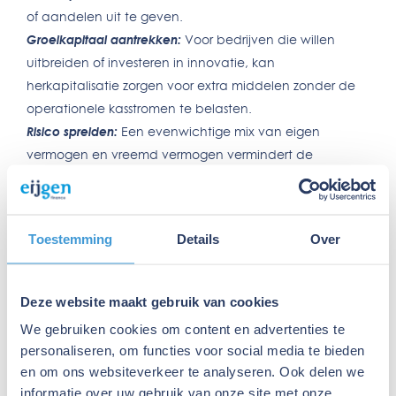
of aandelen uit te geven.
Groeikapitaal aantrekken:
Voor bedrijven die willen
uitbreiden of investeren in innovatie, kan
herkapitalisatie zorgen voor extra middelen zonder de
operationele kasstromen te belasten.
Risico spreiden:
Een evenwichtige mix van eigen
vermogen en vreemd vermogen vermindert de
afhankelijkheid van externe financiers en maakt het
bedrijf weerbaarder tegen financiële schokken.
Verandering van eigendom:
Bij een overname of
Toestemming
Details
Over
management buy-out wordt vaak een herkapitalisatie
uitgevoerd om de eigendomsstructuur te herschikken.
Deze website maakt gebruik van cookies
Hoe werkt herkapitalisatie in de praktijk?
We gebruiken cookies om content en advertenties te
Herkapitalisatie begint met een grondige analyse van
personaliseren, om functies voor social media te bieden
de financiële situatie van het bedrijf. Op basis daarvan
en om ons websiteverkeer te analyseren. Ook delen we
worden strategieën uitgewerkt, zoals:
informatie over uw gebruik van onze site met onze