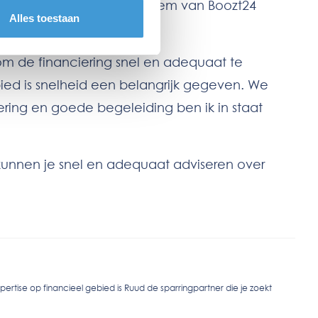
 aldus Ruud. “Met het systeem van Boozt24
Alles toestaan
 met de organisatie!”
om de financiering snel en adequaat te
bied is snelheid een belangrijk gegeven. We
iering en goede begeleiding ben ik in staat
 kunnen je snel en adequaat adviseren over
pertise op financieel gebied is Ruud de sparringpartner die je zoekt