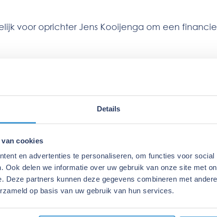
elijk voor oprichter Jens Kooijenga om een financie
. Tickles koppelt de laatste technieken binnen het
Tickles bestaat uit een jong team met ervaren speci
jaar weten uit te bouwen tot een zeer succesvolle or
Details
ens om een flexibele rekening courant te hebben. Er
 van cookies
 naar een alternatief. Met behulp van Eijgen Fina
ent en advertenties te personaliseren, om functies voor social
. Ook delen we informatie over uw gebruik van onze site met on
e. Deze partners kunnen deze gegevens combineren met andere i
voor ieder bedrijf een passende financiering. In dit
erzameld op basis van uw gebruik van hun services.
 een organisatie die bestaat uit ondernemers. Zij 