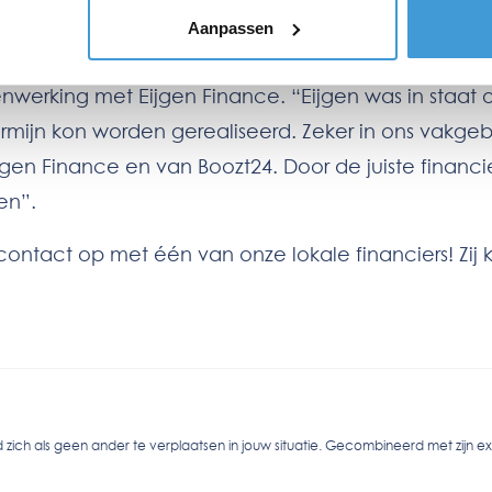
 in het geval van Tickles was dit een goede match,
Aanpassen
or het makkelijker meebeweegt en mee kan groeien
nwerking met Eijgen Finance. “Eijgen was in staat 
ermijn kon worden gerealiseerd. Zeker in ons vakge
ijgen Finance en van Boozt24. Door de juiste financ
en”.
contact op met één van onze lokale financiers! Zij
 zich als geen ander te verplaatsen in jouw situatie. Gecombineerd met zijn ex