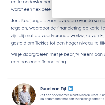
en te ondersteunen bij verdere groei”. Zeker
wordt een flexibele schil gecreëerd, waardo
Jens Kooijenga is zeer tevreden over de same
regelen, waardoor de financiering op korte t
zijn blij met de voortvarende werkwijze van E
gesteld om Tickles tot een hoger niveau te till
Wil je doorgroeien met je bedrijf? Neem dan 
een passende financiering.
Ruud van Eijl
Zelf een ondernemer in hart in nieren, weet Ruud
als ondernemer met een financieringsbehoefte.