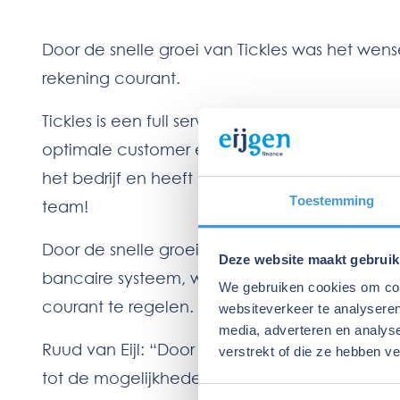
Door de snelle groei van Tickles was het wens
rekening courant.
Tickles is een full service e-commerce bureau
optimale customer experience centraal staat. 
het bedrijf en heeft dit in de afgelopen vijf 
Toestemming
team!
Door de snelle groei was het wenselijk voor J
Deze website maakt gebruik
bancaire systeem, waardoor Jens op zoek ging
We gebruiken cookies om cont
courant te regelen.
websiteverkeer te analyseren
media, adverteren en analys
Ruud van Eijl: “Door onze werkwijze vinden we 
verstrekt of die ze hebben v
tot de mogelijkheden zou behoren. Boozt24 is