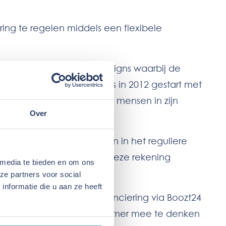
ring te regelen middels een flexibele
 vakgebied aan gelikte designs waarbij de
alisten. Jens Kooijenga is in 2012 gestart met
ganisatie met enthousiaste mensen in zijn
Over
 zijn weinig mogelijkheden in het reguliere
nce is het wel gelukt om deze rekening
 media te bieden en om ons
ze partners voor social
nformatie die u aan ze heeft
 geval wist ik dat een financiering via Boozt24
zijn in staat met de ondernemer mee te denken