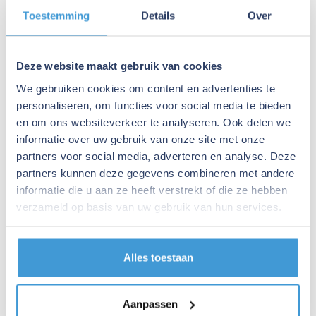
Toestemming
Details
Over
Whitepaper aanvragen
Deze website maakt gebruik van cookies
Vraag hem nu aan en ontvang het whitepaper direct
We gebruiken cookies om content en advertenties te
in je inbox!
personaliseren, om functies voor social media te bieden
Jouw naam
*
en om ons websiteverkeer te analyseren. Ook delen we
informatie over uw gebruik van onze site met onze
partners voor social media, adverteren en analyse. Deze
partners kunnen deze gegevens combineren met andere
informatie die u aan ze heeft verstrekt of die ze hebben
Jouw e-mailadres
*
verzameld op basis van uw gebruik van hun services.
Alles toestaan
Aanpassen