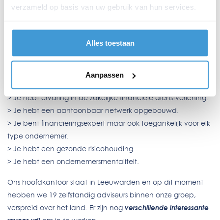
financiering en kun je echt onafhankelijk werken.
verzameld op basis van uw gebruik van hun services.
> Je profiteert van een professionele infrastructuur en
kennisdeling binnen de groep.
> Geen omkijken naar marketing, ict of het op peil houden
Alles toestaan
van je kennisniveau.
Wat verwachten we van jou?
Aanpassen
> Je hebt een economische HBO of WO studie afgerond.
> Je hebt ervaring in de zakelijke financiële dienstverlening.
> Je hebt een aantoonbaar netwerk opgebouwd.
> Je bent financieringsexpert maar ook toegankelijk voor elk
type ondernemer.
> Je hebt een gezonde risicohouding.
> Je hebt een ondernemersmentaliteit.
Ons hoofdkantoor staat in Leeuwarden en op dit moment
hebben we 19 zelfstandig adviseurs binnen onze groep,
verspreid over het land. Er zijn nog
verschillende interessante