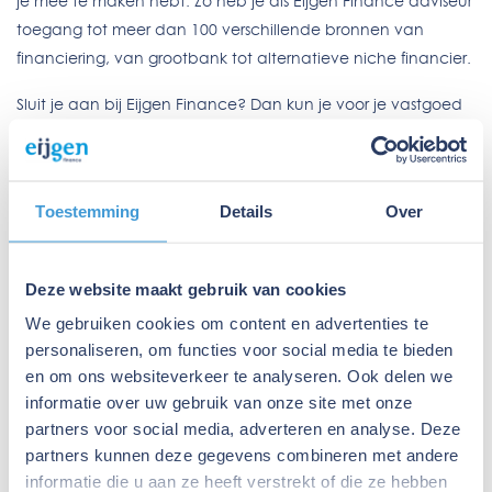
je mee te maken hebt. Zo heb je als Eijgen Finance adviseur
toegang tot meer dan 100 verschillende bronnen van
financiering, van grootbank tot alternatieve niche financier.
Sluit je aan bij Eijgen Finance? Dan kun je voor je vastgoed
klanten nog net een stapje verdergaan omdat je exclusief
toegang hebt tot Jild. Met ons eigen label Jild verstrekken
we zelf overbruggingsfinancieringen door private
Toestemming
Details
Over
investeerders te koppelen aan de vastgoed professionals
waar we mee werken.
Deze website maakt gebruik van cookies
Meer redenen om aan te sluiten bij Eijgen Finance
> Je profiteert van de goede naam die we hebben
We gebruiken cookies om content en advertenties te
personaliseren, om functies voor social media te bieden
opgebouwd in de markt.
en om ons websiteverkeer te analyseren. Ook delen we
> Je hebt de voordelen van zelfstandig werken maar
informatie over uw gebruik van onze site met onze
profiteert ook van de collegiale sfeer en sociale aspecten
partners voor social media, adverteren en analyse. Deze
van de groep.
partners kunnen deze gegevens combineren met andere
> Door jouw aansluiting heb je toegang tot elke bron van
informatie die u aan ze heeft verstrekt of die ze hebben