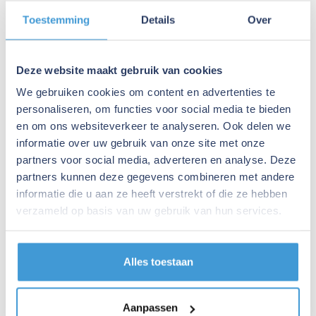
Wat kost een bedrijfswaardering bij jullie?
Toestemming
Details
Over
Komen jullie ook op locatie?
Komt er een lange verplichting bij kijken?
Wanneer is een sparringpartner nuttig — ook als alles
Deze website maakt gebruik van cookies
goed gaat?
We gebruiken cookies om content en advertenties te
Wat doen jullie anders dan mijn accountant?
personaliseren, om functies voor social media te bieden
Wat is het verschil tussen eenmalig advies en een
en om ons websiteverkeer te analyseren. Ook delen we
structurele sparringpartner?
informatie over uw gebruik van onze site met onze
Wat kost een adviestraject bij jullie?
partners voor social media, adverteren en analyse. Deze
Wat is het verschil tussen Eijgen Finance en een
partners kunnen deze gegevens combineren met andere
overnamebemiddelaar of accountant?
informatie die u aan ze heeft verstrekt of die ze hebben
Hoe lang duurt een aankooptraject?
verzameld op basis van uw gebruik van hun services.
Kunnen jullie ook een bedrijf ter overname voor mij
zoeken?
Wanneer is het slim om begeleiding in te schakelen?
Alles toestaan
Wat kost aankoopbegeleiding bij jullie?
Hoeveel kan ik gefinancierd krijgen bij een overname?
Aanpassen
Werken jullie samen met mijn accountant?