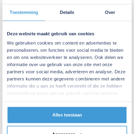
Hoe accuraat is een waardering?
Wat kost een bedrijfswaardering bij jullie?
Toestemming
Details
Over
Komen jullie ook op locatie?
Komt er een lange verplichting bij kijken?
Wanneer is een sparringpartner nuttig — ook als alles
Deze website maakt gebruik van cookies
goed gaat?
We gebruiken cookies om content en advertenties te
Wat doen jullie anders dan mijn accountant?
personaliseren, om functies voor social media te bieden
Wat is het verschil tussen eenmalig advies en een
en om ons websiteverkeer te analyseren. Ook delen we
structurele sparringpartner?
informatie over uw gebruik van onze site met onze
Wat kost een adviestraject bij jullie?
partners voor social media, adverteren en analyse. Deze
Wat is het verschil tussen Eijgen Finance en een
partners kunnen deze gegevens combineren met andere
informatie die u aan ze heeft verstrekt of die ze hebben
overnamebemiddelaar of accountant?
verzameld op basis van uw gebruik van hun services.
Hoe lang duurt een aankooptraject?
Kunnen jullie ook een bedrijf ter overname voor mij
zoeken?
Alles toestaan
Wanneer is het slim om begeleiding in te schakelen?
Wat kost aankoopbegeleiding bij jullie?
Hoeveel kan ik gefinancierd krijgen bij een overname?