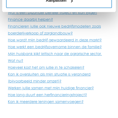
Aanpassen
Werken jullie samen met mijn accountant?
Wat is een bijzonder beheer traject en kan Eijgen
Finance daarbij helpen?
Financieren jullie ook nieuwe bedrijfsmodellen zoals
boerderijverkoop of zorglandbouw?
Hoe wordt mijn bedrijf gewaardeerd in deze markt?
Hoe werkt een bedrijfsovername binnen de familie?
Mijn huisbank kijkt kritisch naar de agrarische sector.
Wat nu?
Hoeveel kost het om jullie in te schakelen?
Kan ik oversluiten als mijn situatie is veranderd
(bijvoorbeeld minder omzet)?
Werken jullie samen met mijn huidige financier?
Hoe lang duurt een herfinancieringstraject?
Kan ik meerdere leningen samenvoegen?