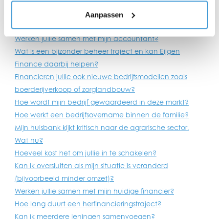
Wanneer is het slim om begeleiding in te schakelen?
Wat kost aankoopbegeleiding bij jullie?
Aanpassen
Hoeveel kan ik gefinancierd krijgen bij een overname?
Werken jullie samen met mijn accountant?
Wat is een bijzonder beheer traject en kan Eijgen
Finance daarbij helpen?
Financieren jullie ook nieuwe bedrijfsmodellen zoals
boerderijverkoop of zorglandbouw?
Hoe wordt mijn bedrijf gewaardeerd in deze markt?
Hoe werkt een bedrijfsovername binnen de familie?
Mijn huisbank kijkt kritisch naar de agrarische sector.
Wat nu?
Hoeveel kost het om jullie in te schakelen?
Kan ik oversluiten als mijn situatie is veranderd
(bijvoorbeeld minder omzet)?
Werken jullie samen met mijn huidige financier?
Hoe lang duurt een herfinancieringstraject?
Kan ik meerdere leningen samenvoegen?