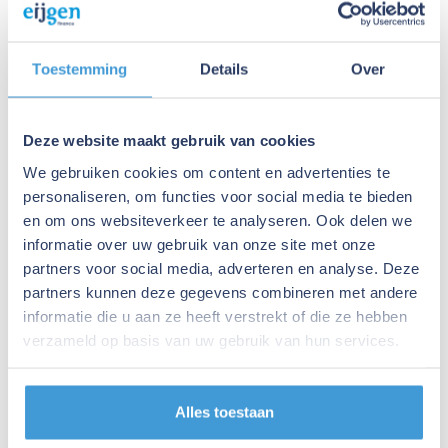
Hoe vaak moet ik een waardering vernieuwen?
Wordt de waardering geaccepteerd door banken?
Hoe accuraat is een waardering?
Toestemming
Details
Over
Wat kost een bedrijfswaardering bij jullie?
Komen jullie ook op locatie?
Komt er een lange verplichting bij kijken?
Deze website maakt gebruik van cookies
Wanneer is een sparringpartner nuttig — ook als alles
We gebruiken cookies om content en advertenties te
goed gaat?
personaliseren, om functies voor social media te bieden
Wat doen jullie anders dan mijn accountant?
en om ons websiteverkeer te analyseren. Ook delen we
Wat is het verschil tussen eenmalig advies en een
informatie over uw gebruik van onze site met onze
structurele sparringpartner?
partners voor social media, adverteren en analyse. Deze
partners kunnen deze gegevens combineren met andere
Wat kost een adviestraject bij jullie?
informatie die u aan ze heeft verstrekt of die ze hebben
Wat is het verschil tussen Eijgen Finance en een
verzameld op basis van uw gebruik van hun services.
overnamebemiddelaar of accountant?
Hoe lang duurt een aankooptraject?
Kunnen jullie ook een bedrijf ter overname voor mij
Alles toestaan
zoeken?