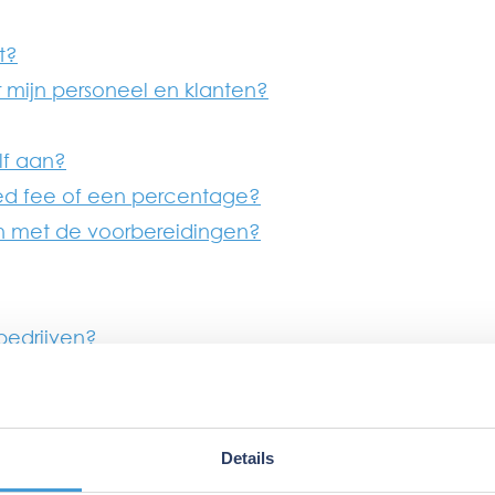
t?
 mijn personeel en klanten?
elf aan?
ixed fee of een percentage?
n met de voorbereidingen?
bedrijven?
ulator?
Details
n?