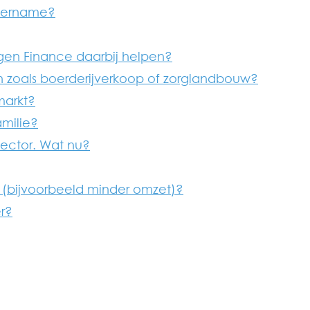
overname?
jgen Finance daarbij helpen?
en zoals boerderijverkoop of zorglandbouw?
markt?
milie?
 sector. Wat nu?
erd (bijvoorbeeld minder omzet)?
er?