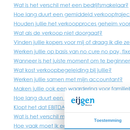
Wat is het verschil met een bedrijfsmakelaar?
Hoe lang duurt een gemiddeld verkooptrajec
Houden jullie het verkoopproces geheim voor
Wat als de verkoop niet doorgaat?
Vinden jullie kopers voor mij of draag ik die z
Werken jullie op basis van no cure no pay, f
Wanneer is het juiste moment om te beginne
Wat kost verkoopbegeleiding bij jullie?
Werken jullie samen met mijn accountant?
Maken jullie ook een waardering voor familie
Hoe lang duurt een waardering?
Klopt het dat EBITDA x 5 de verkoopprijs is?
Wat is het verschil met een snelle online calc
Toestemming
Hoe vaak moet ik een waardering vernieuwe