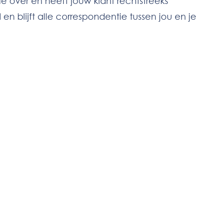
e over en heeft jouw klant rechtstreeks
n blijft alle correspondentie tussen jou en je