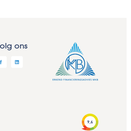
olg ons
9,6