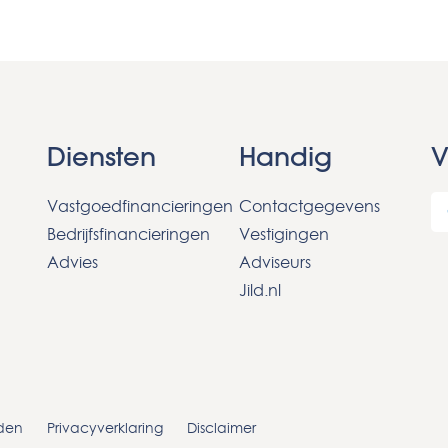
Diensten
Handig
V
Vastgoedfinancieringen
Contactgegevens
Bedrijfsfinancieringen
Vestigingen
Advies
Adviseurs
Jild.nl
den
Privacyverklaring
Disclaimer