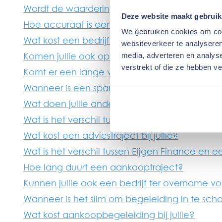
Wordt de waardering geaccepteerd door ba
Deze website maakt gebruik
Hoe accuraat is een waardering?
We gebruiken cookies om cont
Wat kost een bedrijfswaardering bij jullie?
websiteverkeer te analyseren
Komen jullie ook op locatie?
media, adverteren en analys
verstrekt of die ze hebben v
Komt er een lange verplichting bij kijken?
Wanneer is een sparringpartner nuttig — ook 
Wat doen jullie anders dan mijn accountant?
Wat is het verschil tussen eenmalig advies en 
Wat kost een adviestraject bij jullie?
Wat is het verschil tussen Eijgen Finance e
Hoe lang duurt een aankooptraject?
Kunnen jullie ook een bedrijf ter overname v
Wanneer is het slim om begeleiding in te sch
Wat kost aankoopbegeleiding bij jullie?