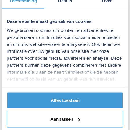
Toestemming
Details
Over
Komt er een lange verplichting bij kijken?
Wanneer is een sparringpartner nuttig — ook als alles
goed gaat?
Deze website maakt gebruik van cookies
Wat doen jullie anders dan mijn accountant?
We gebruiken cookies om content en advertenties te
Wat is het verschil tussen eenmalig advies en een
personaliseren, om functies voor social media te bieden
structurele sparringpartner?
en om ons websiteverkeer te analyseren. Ook delen we
Wat kost een adviestraject bij jullie?
informatie over uw gebruik van onze site met onze
Wat is het verschil tussen Eijgen Finance en een
partners voor social media, adverteren en analyse. Deze
overnamebemiddelaar of accountant?
partners kunnen deze gegevens combineren met andere
Hoe lang duurt een aankooptraject?
informatie die u aan ze heeft verstrekt of die ze hebben
Kunnen jullie ook een bedrijf ter overname voor mij
verzameld op basis van uw gebruik van hun services.
zoeken?
Wanneer is het slim om begeleiding in te schakelen?
Wat kost aankoopbegeleiding bij jullie?
Alles toestaan
Hoeveel kan ik gefinancierd krijgen bij een overname?
Werken jullie samen met mijn accountant?
Aanpassen
Wat is een bijzonder beheer traject en kan Eijgen
Finance daarbij helpen?