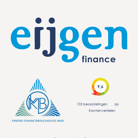
9,6
133
beoordelingen
op
Klantenvertellen