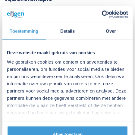
Als ondernemer ben je altijd bezig met de groei van je
organisatie. Je omzet groeit, maar je kosten ook. Als het
tijdens dit proces lang duurt voordat je facturen betaald
Toestemming
Details
Over
worden, kan dit leiden tot liquiditeitskrapte. Het voordeel
aan samenwerken met factormaatschappijen is dat deze
meegroeien met jouw bedrijf. Oftewel, wordt het bedrag
Deze website maakt gebruik van cookies
dat jij nodig hebt steeds hoger doordat je omzet groeit, dan
We gebruiken cookies om content en advertenties te
is dat geen probleem. Dit geldt ook voor de financiering van
personaliseren, om functies voor social media te bieden
buitenlandse facturen.
en om ons websiteverkeer te analyseren. Ook delen we
Factoring voor bedrijven met Eijgen
informatie over uw gebruik van onze site met onze
Finance
partners voor social media, adverteren en analyse. Deze
partners kunnen deze gegevens combineren met andere
Er is in Nederland een groot aanbod van
informatie die u aan ze heeft verstrekt of die ze hebben
factoringsmaatschappijen. Onze specialisten adviseren je
verzameld op basis van uw gebruik van hun services.
graag over welke maatschappij het beste bij jou past!
Neem vrijblijvend contact met ons op!
Alles toestaan